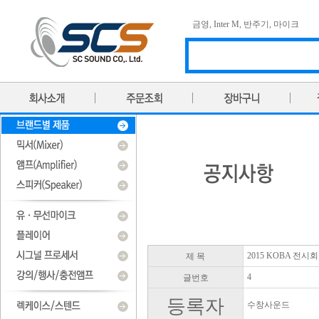
금영
,
Inter M
,
반주기
,
마이크
2015 KOBA 전시
제 목
4
글번호
등록자
수창사운드